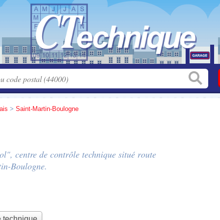
ais
>
Saint-Martin-Boulogne
ol", centre de contrôle technique situé
route
tin-Boulogne.
e technique