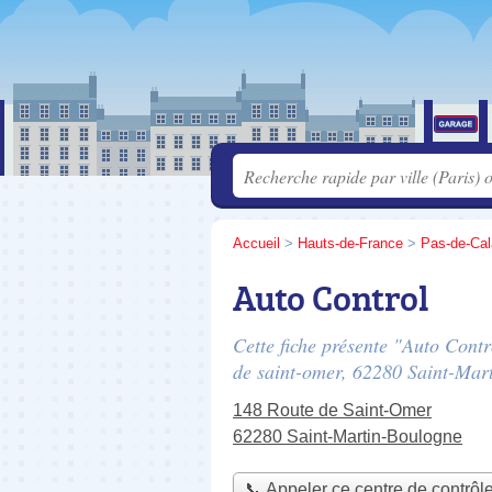
Accueil
>
Hauts-de-France
>
Pas-de-Cal
Auto Control
Cette fiche présente "Auto Contr
de saint-omer
, 62280 Saint-Mar
148 Route de Saint-Omer
62280 Saint-Martin-Boulogne
📞 Appeler ce centre de contrôl