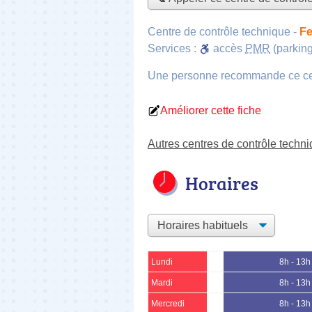
Centre de contrôle technique
-
Fe
Services :
accès
PMR
(parking
Une personne
recommande
ce c
Améliorer cette fiche
Autres centres de contrôle techn
Horaires
Lundi
8h - 13h
Mardi
8h - 13h
Mercredi
8h - 13h