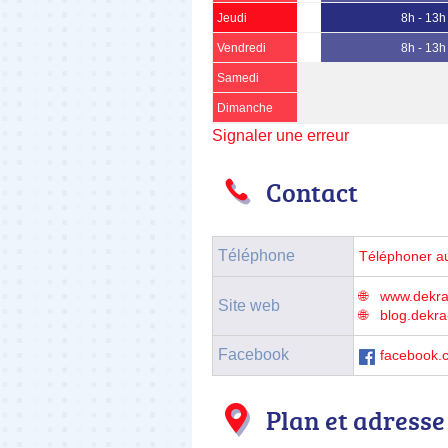
Jeudi
8h - 13h
Vendredi
8h - 13h
Samedi
Dimanche
Signaler une erreur
Contact
Téléphone
Téléphoner a
www.dekra-
Site web
blog.dekra
Facebook
facebook.
Plan et adresse