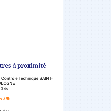
tres à proximité
ontrôle Technique SAINT-
ULOGNE
 Gide
e à 8h
r-Mer