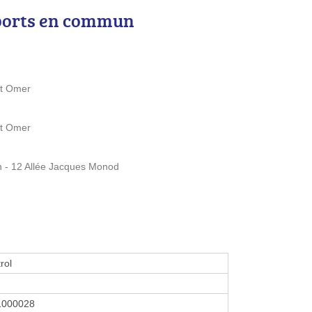
ports en commun
nt Omer
nt Omer
on - 12 Allée Jacques Monod
rol
1000028