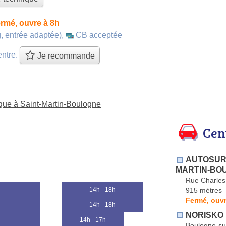
rmé, ouvre à 8h
, entrée adaptée)
,
CB acceptée
entre.
Je recommande
ique à Saint-Martin-Boulogne
Cen
AUTOSUR C
MARTIN-BO
Rue Charles
915 mètres
14h - 18h
Fermé, ouvr
14h - 18h
NORISKO
14h - 17h
Boulogne-su