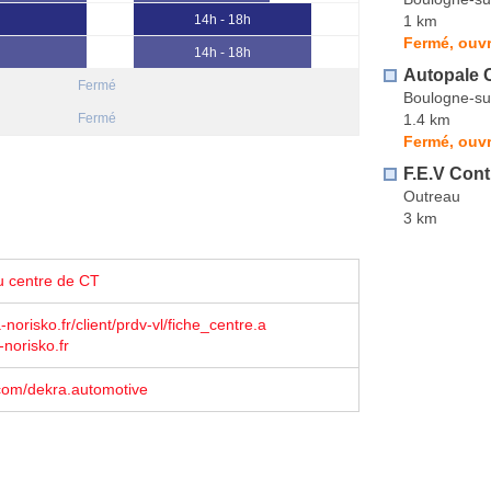
1 km
14h - 18h
Fermé, ouvr
14h - 18h
Autopale 
Fermé
Boulogne-su
1.4 km
Fermé
Fermé, ouvr
F.E.V Con
Outreau
3 km
u centre de CT
norisko.fr/client/prdv-vl/fiche_centre.a
-norisko.fr
com/dekra.automotive