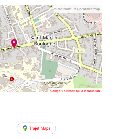
© contributeurs OpenStreetMap
Corriger l’adresse ou la localisation
Trajet Maps