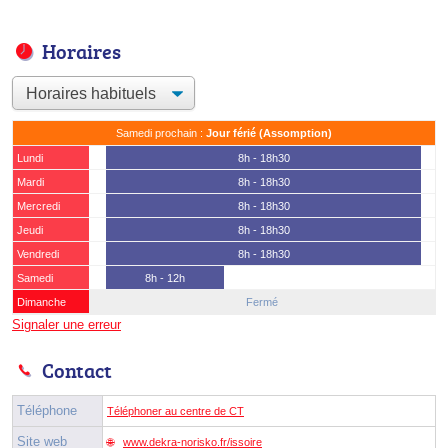
Horaires
Samedi prochain :
Jour férié (Assomption)
Lundi
8h - 18h30
Mardi
8h - 18h30
Mercredi
8h - 18h30
Jeudi
8h - 18h30
Vendredi
8h - 18h30
Samedi
8h - 12h
Dimanche
Fermé
Signaler une erreur
Contact
Téléphone
Téléphoner au centre de CT
Site web
www.dekra-norisko.fr/issoire