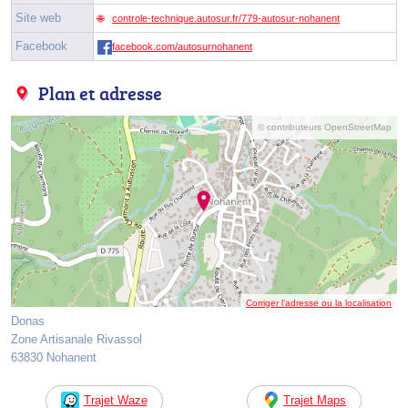
Site web
controle-technique.autosur.fr/779-autosur-nohanent
Facebook
facebook.com/autosurnohanent
Plan et adresse
© contributeurs OpenStreetMap
Corriger l’adresse ou la localisation
Donas
Zone Artisanale Rivassol
63830 Nohanent
Trajet Waze
Trajet Maps