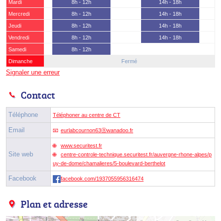
Mardi
8h - 12h
14h - 18h
Mercredi
8h - 12h
14h - 18h
Jeudi
8h - 12h
14h - 18h
Vendredi
8h - 12h
14h - 18h
Samedi
8h - 12h
Dimanche
Fermé
Signaler une erreur
Contact
Téléphone
Téléphoner au centre de CT
Email
eurlabcournon63ⓐwanadoo.fr
www.securitest.fr
Site web
centre-controle-technique.securitest.fr/auvergne-rhone-alpes/p
uy-de-dome/chamalieres/5-boulevard-berthelot
Facebook
facebook.com/1937055956316474
Plan et adresse