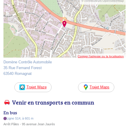
© contributeurs OpenStreetMap
Corriger l’adresse ou la localisation
Domène Contrôle Automobile
35 Rue Fernand Forest
63540 Romagnat
Trajet Waze
Trajet Maps
Venir en transports en commun
En bus
Ligne S14, à 601 m
Arrêt Pâles - 95 avenue Jean Jaurès