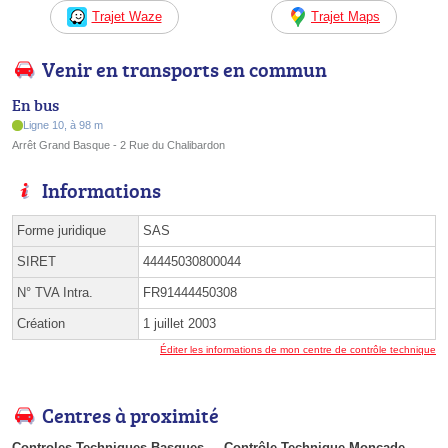
Trajet Waze
Trajet Maps
Venir en transports en commun
En bus
Ligne 10, à 98 m
Arrêt Grand Basque - 2 Rue du Chalibardon
Informations
Forme juridique
SAS
SIRET
44445030800044
N° TVA Intra.
FR91444450308
Création
1 juillet 2003
Éditer les informations de mon centre de contrôle technique
Centres à proximité
Controles Techniques Basques
Contrôle Technique Moncade