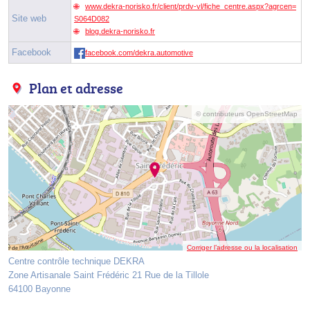
www.dekra-norisko.fr/client/prdv-vl/fiche_centre.aspx?agrcen=
Site web
S064D082
blog.dekra-norisko.fr
Facebook
facebook.com/dekra.automotive
Plan et adresse
© contributeurs OpenStreetMap
Corriger l’adresse ou la localisation
Centre contrôle technique DEKRA
Zone Artisanale Saint Frédéric 21 Rue de la Tillole
64100 Bayonne