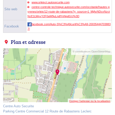
www.orleixct.autosecurite.com
centre-controle-technique.autosecurite.com/occitanie/hautes-p
Site web
yrenes/orleix/12-route-de-rabastens?y_source=1_MjAxNDcxNzct
NzE1LWxvY2F0aW9uLndlYnNpdGU%3D
facebook.com/Auto-S%C3%A9curit%C3%A9-20035444703883
Facebook
7/
Plan et adresse
© contributeurs OpenStreetMap
Corriger l’adresse ou la localisation
Centre Auto Securite
Parking Centre Commercial 12 Route de Rabastens Leclerc