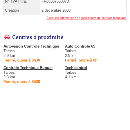
N° TVA Intra.
FR86387663370
Création
2 décembre 2000
Éditer les informations de mon centre de contrôle technique
Centres à proximité
Autovision Contrôle Technique
Auto Controle 65
Tarbes
Tarbes
2.9 km
2.9 km
Fermé, ouvre à 8h30
Fermé, ouvre à 8h
Contrôle Technique Buquet
Tech'control
Tarbes
Tarbes
3.3 km
4.1 km
Fermé, ouvre à 8h30