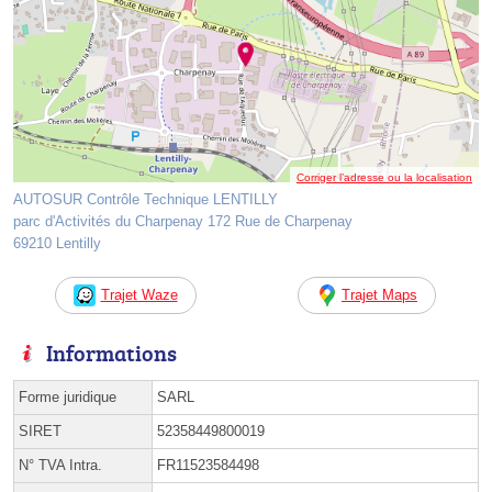
Corriger l’adresse ou la localisation
AUTOSUR Contrôle Technique LENTILLY
parc d'Activités du Charpenay 172 Rue de Charpenay
69210 Lentilly
Trajet Waze
Trajet Maps
Informations
Forme juridique
SARL
SIRET
52358449800019
N° TVA Intra.
FR11523584498