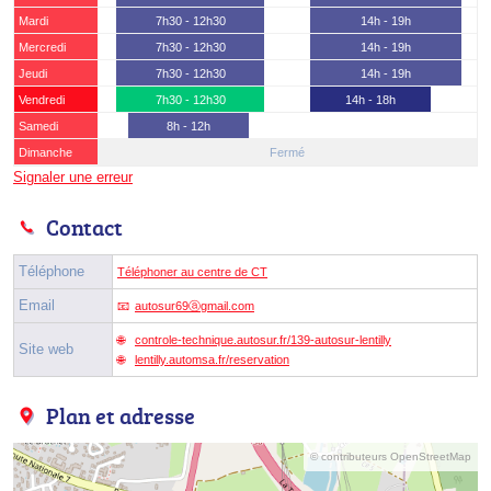
Mardi
7h30 - 12h30
14h - 19h
Mercredi
7h30 - 12h30
14h - 19h
Jeudi
7h30 - 12h30
14h - 19h
Vendredi
7h30 - 12h30
14h - 18h
Samedi
8h - 12h
Dimanche
Fermé
Signaler une erreur
Contact
Téléphone
Téléphoner au centre de CT
Email
autosur69ⓐgmail.com
controle-technique.autosur.fr/139-autosur-lentilly
Site web
lentilly.automsa.fr/reservation
Plan et adresse
© contributeurs OpenStreetMap