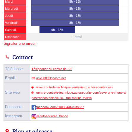
Mardi
8h - 18h
Mercredi
8h - 18h
Jeudi
8h - 18h
Vendredi
8h - 18h
Samedi
9h - 13h
Dimanche
Fermé
Signaler une erreur
Contact
Téléphone
Téléphoner au centre de CT
Email
as2000ⓐlaposte.net
www.controle-technique-venissieux.autosecurite.com
Site web
centre-controle-technique.autosecurite.com/auvergne-rhone-al
pes/rhone/venissieux/1-rue-marius-martin
Facebook
facebook.com/200354447038837
Instagram
@autosecurite_france
Plan et adresse