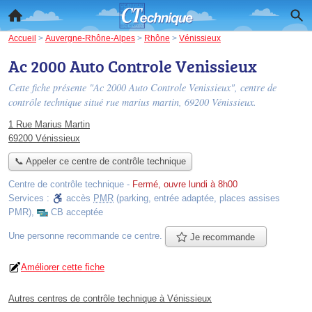
Accueil
>
Auvergne-Rhône-Alpes
>
Rhône
>
Vénissieux
Ac 2000 Auto Controle Venissieux
Cette fiche présente "Ac 2000 Auto Controle Venissieux", centre de
contrôle technique situé
rue marius martin
, 69200 Vénissieux.
1 Rue Marius Martin
69200 Vénissieux
📞 Appeler ce centre de contrôle technique
Centre de contrôle technique
-
Fermé, ouvre lundi à 8h00
Services :
accès
PMR
(parking, entrée adaptée, places assises
PMR)
,
CB acceptée
Une personne
recommande
ce centre.
Je recommande
Améliorer cette fiche
Autres centres de contrôle technique à Vénissieux