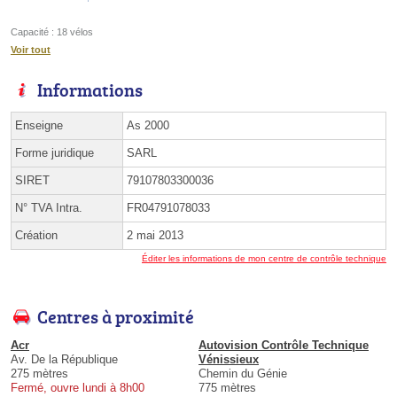
Capacité : 18 vélos
Voir tout
Informations
Enseigne
As 2000
Forme juridique
SARL
SIRET
79107803300036
N° TVA Intra.
FR04791078033
Création
2 mai 2013
Éditer les informations de mon centre de contrôle technique
Centres à proximité
Acr
Autovision Contrôle Technique
Av. De la République
Vénissieux
275 mètres
Chemin du Génie
Fermé, ouvre lundi à 8h00
775 mètres