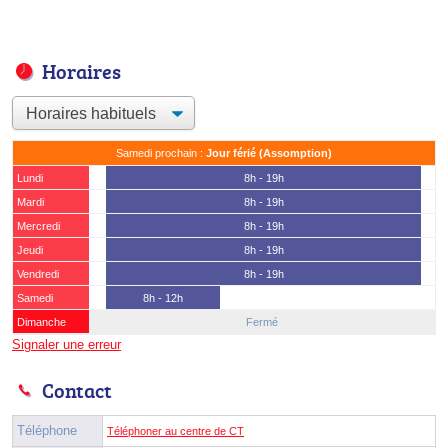
Horaires
Samedi prochain :
Jour férié (Assomption)
Lundi
8h - 19h
Mardi
8h - 19h
Mercredi
8h - 19h
Jeudi
8h - 19h
Vendredi
8h - 19h
Samedi
8h - 12h
Dimanche
Fermé
Signaler une erreur
Contact
Téléphone
Téléphoner au centre de CT