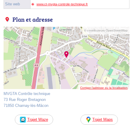
Site web
www.ct-mvgta-controle-technique.fr
Plan et adresse
© contributeurs OpenStreetMap
Corriger l’adresse ou la localisation
MVGTA Contrôle technique
73 Rue Roger Bretagnon
71850 Charnay-lès-Mâcon
Trajet Waze
Trajet Maps