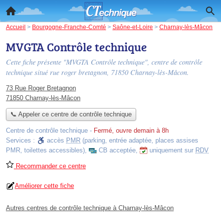
Accueil
>
Bourgogne-Franche-Comté
>
Saône-et-Loire
>
Charnay-lès-Mâcon
MVGTA Contrôle technique
Cette fiche présente "MVGTA Contrôle technique", centre de contrôle
technique situé
rue roger bretagnon
, 71850 Charnay-lès-Mâcon.
73 Rue Roger Bretagnon
71850 Charnay-lès-Mâcon
📞 Appeler ce centre de contrôle technique
Centre de contrôle technique
-
Fermé, ouvre demain à 8h
Services :
accès
PMR
(parking, entrée adaptée, places assises
PMR, toilettes accessibles)
,
CB acceptée
,
uniquement sur
RDV
Recommander ce centre
Améliorer cette fiche
Autres centres de contrôle technique à Charnay-lès-Mâcon