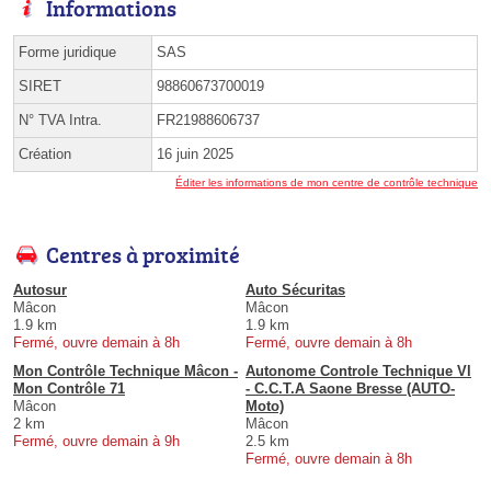
Informations
Forme juridique
SAS
SIRET
98860673700019
N° TVA Intra.
FR21988606737
Création
16 juin 2025
Éditer les informations de mon centre de contrôle technique
Centres à proximité
Autosur
Auto Sécuritas
Mâcon
Mâcon
1.9 km
1.9 km
Fermé, ouvre demain à 8h
Fermé, ouvre demain à 8h
Mon Contrôle Technique Mâcon -
Autonome Controle Technique Vl
Mon Contrôle 71
- C.C.T.A Saone Bresse (AUTO-
Mâcon
Moto)
2 km
Mâcon
Fermé, ouvre demain à 9h
2.5 km
Fermé, ouvre demain à 8h