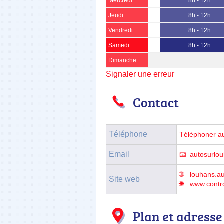
Mercredi
8h - 12h
Jeudi
8h - 12h
Vendredi
8h - 12h
Samedi
8h - 12h
Dimanche
Signaler une erreur
Contact
Téléphone
Téléphoner a
Email
autosurlo
louhans.au
Site web
www.contr
Plan et adresse