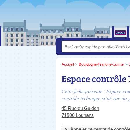
Accueil
>
Bourgogne-Franche-Comté
>
S
Espace contrôle
Cette fiche présente "Espace co
contrôle technique situé
rue du 
45 Rue du Guidon
71500 Louhans
📞 Appeler ce centre de contrôl