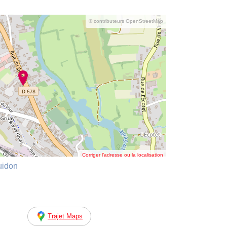
© contributeurs OpenStreetMap
Corriger l’adresse ou la localisation
uidon
Trajet Maps