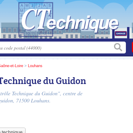
aône-et-Loire
>
Louhans
 Technique du Guidon
ntrôle Technique du Guidon", centre de
guidon
, 71500 Louhans.
e technique