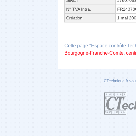
SIRET
3780708
N° TVA Intra.
FR24378
Création
1 mai 20
Cette page "Espace contrôle Tech
Bourgogne-Franche-Comté
,
cent
CTechnique.fr vous