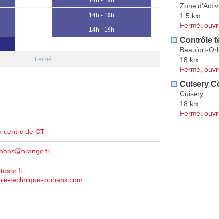
14h - 19h
Zone d'Activ
1.5 km
14h - 19h
Fermé, ouvr
14h - 19h
Contrôle t
Beaufort-Or
18 km
Fermé
Fermé, ouvr
Cuisery C
Cuisery
18 km
Fermé, ouvr
u centre de CT
uhansⓐorange.fr
tosur.fr
ole-technique-louhans.com