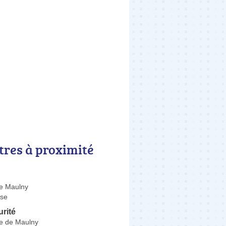
tres à proximité
e Maulny
se
rité
e de Maulny