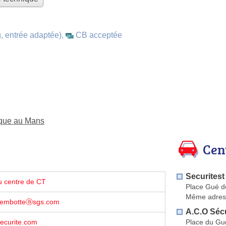
, entrée adaptée)
,
CB acceptée
ique au Mans
Cen
Securitest
u centre de CT
Place Gué d
Même adres
.rembotteⓐsgs.com
A.C.O Sécu
Place du Gu
ecurite.com