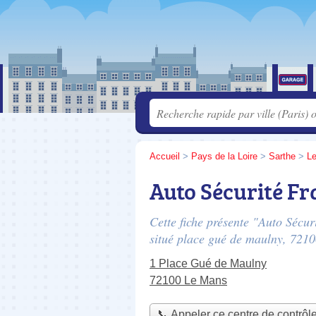
Accueil
>
Pays de la Loire
>
Sarthe
>
L
Auto Sécurité Fr
Cette fiche présente "Auto Sécur
situé
place gué de maulny
, 721
1 Place Gué de Maulny
72100 Le Mans
📞 Appeler ce centre de contrôl