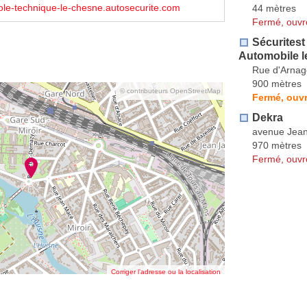
le-technique-le-chesne.autosecurite.com
44 mètres
Fermé, ouvr
Sécuritest
Automobile l
Rue d'Arnage
900 mètres
© contributeurs OpenStreetMap
Fermé, ouvr
Dekra
avenue Jean
970 mètres
Fermé, ouvr
Corriger l’adresse ou la localisation