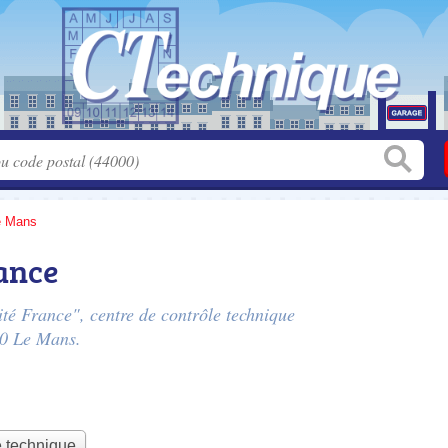
e Mans
ance
ité France", centre de contrôle technique
00 Le Mans.
e technique