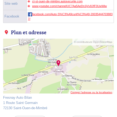
ct-st-ouen-de-mimbre.autosecurite.com
Site web
www.youtube.com/channel/UC7Aa5AeDn1jVv8JfF0UwWiw
facebook.com/Auto-S%C3%A9curit%C3%A9-20035444703883
Facebook
7/
Plan et adresse
© contributeurs OpenStreetMap
Corriger l’adresse ou la localisation
Fresnay Auto Bilan
1 Route Saint Germain
72130 Saint-Ouen-de-Mimbré