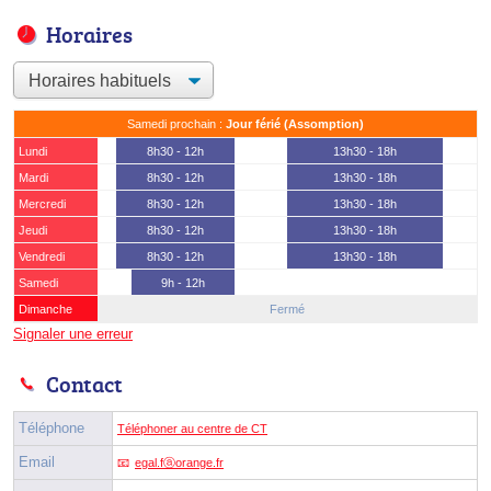
Horaires
Samedi prochain :
Jour férié (Assomption)
Lundi
8h30 - 12h
13h30 - 18h
Mardi
8h30 - 12h
13h30 - 18h
Mercredi
8h30 - 12h
13h30 - 18h
Jeudi
8h30 - 12h
13h30 - 18h
Vendredi
8h30 - 12h
13h30 - 18h
Samedi
9h - 12h
Dimanche
Fermé
Signaler une erreur
Contact
Téléphone
Téléphoner au centre de CT
Email
egal.fⓐorange.fr