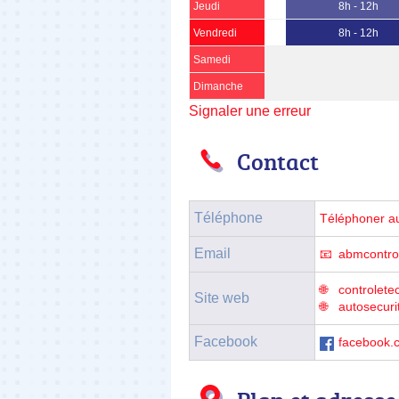
Jeudi
8h - 12h
Vendredi
8h - 12h
Samedi
Dimanche
Signaler une erreur
Contact
Téléphone
Téléphoner a
Email
abmcontro
controlete
Site web
autosecurit
Facebook
facebook.