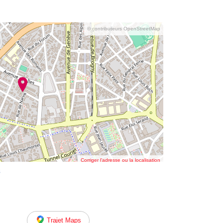
© contributeurs OpenStreetMap
Corriger l’adresse ou la localisation
s
Trajet Maps