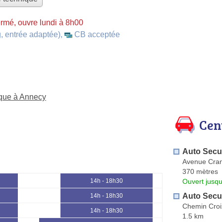
rmé, ouvre lundi à 8h00
, entrée adaptée)
,
CB acceptée
ique à Annecy
Cen
Auto Secur
Avenue Cra
370 mètres
Ouvert jusqu
14h - 18h30
Auto Secur
14h - 18h30
Chemin Cro
14h - 18h30
1.5 km