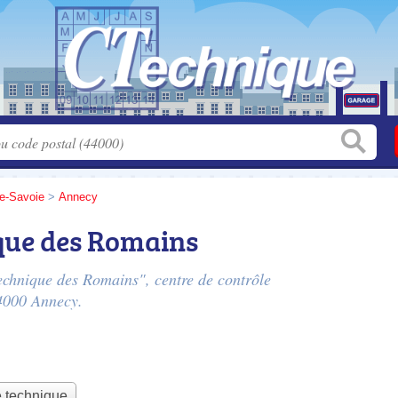
e-Savoie
>
Annecy
que des Romains
Technique des Romains", centre de contrôle
4000 Annecy.
e technique