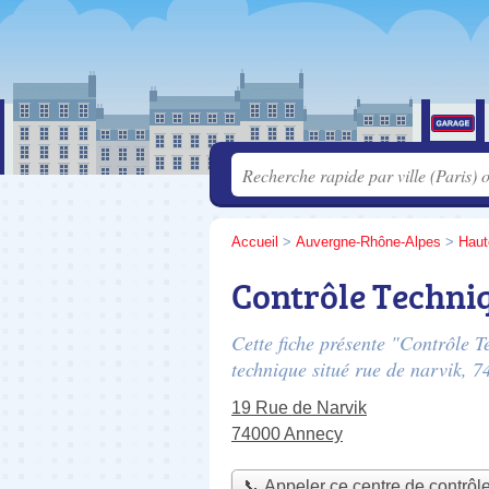
Accueil
>
Auvergne-Rhône-Alpes
>
Haut
Contrôle Techni
Cette fiche présente "Contrôle 
technique situé
rue de narvik
, 7
19 Rue de Narvik
74000 Annecy
📞 Appeler ce centre de contrôl