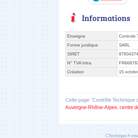
Informations
Enseigne
Controle
Forme juridique
SARL
SIRET
8783437
N° TVA Intra.
FR66878
Création
15 octob
Cette page "Contrôle Technique d
Auvergne-Rhône-Alpes
,
centre d
CTechnique.fr vous