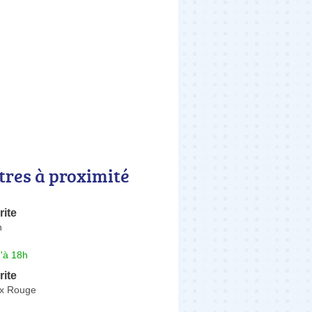
tres à proximité
ite
n
'à 18h
ite
ix Rouge