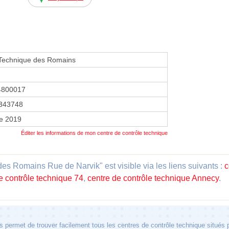
 Technique des Romains
4800017
343748
re 2019
Éditer les informations de mon centre de contrôle technique
es Romains Rue de Narvik" est visible via les liens suivants :
c
e contrôle technique 74
,
centre de contrôle technique Annecy
.
 permet de trouver facilement tous les centres de contrôle technique situés