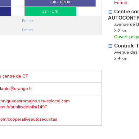
Fermé
13h - 18h30
Centre con
13h - 17h
AUTOCONT
Fermé
avenue de B
2.2 km
Fermé
Ouvert jusq
Controle 
Avenue des 
2.4 km
u centre de CT
lautoⓐorange.fr
chniquedesromains.site-solocal.com
as.fr/public/details/1497
com/cooperativeautosecuritas