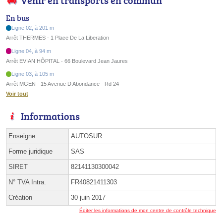
Venir en transports en commun
En bus
Ligne 02, à 201 m
Arrêt THERMES - 1 Place De La Liberation
Ligne 04, à 94 m
Arrêt EVIAN HÔPITAL - 66 Boulevard Jean Jaures
Ligne 03, à 105 m
Arrêt MGEN - 15 Avenue D Abondance - Rd 24
Voir tout
Informations
Enseigne
AUTOSUR
Forme juridique
SAS
SIRET
82141130300042
N° TVA Intra.
FR40821411303
Création
30 juin 2017
Éditer les informations de mon centre de contrôle technique