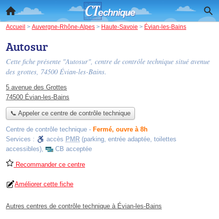
Accueil
>
Auvergne-Rhône-Alpes
>
Haute-Savoie
>
Évian-les-Bains
Autosur
Cette fiche présente "Autosur", centre de contrôle technique situé
avenue
des grottes
, 74500 Évian-les-Bains.
5 avenue des Grottes
74500 Évian-les-Bains
📞 Appeler ce centre de contrôle technique
Centre de contrôle technique
-
Fermé, ouvre à 8h
Services :
accès
PMR
(parking, entrée adaptée, toilettes
accessibles)
,
CB acceptée
Recommander ce centre
Améliorer cette fiche
Autres centres de contrôle technique à Évian-les-Bains