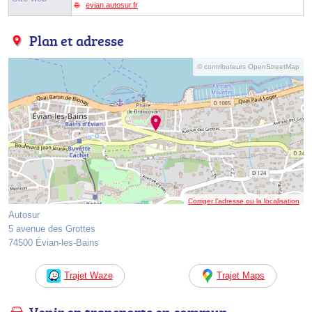
evian.autosur.fr
Plan et adresse
© contributeurs OpenStreetMap
Corriger l’adresse ou la localisation
Autosur
5 avenue des Grottes
74500 Évian-les-Bains
Trajet Waze
Trajet Maps