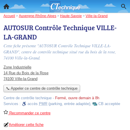
Accueil
>
Auvergne-Rhône-Alpes
>
Haute-Savoie
>
Ville-la-Grand
AUTOSUR Contrôle Technique VILLE-
LA-GRAND
Cette fiche présente "AUTOSUR Contrôle Technique VILLE-LA-
GRAND", centre de contrôle technique situé
rue du bois de la rose
,
74100 Ville-la-Grand.
Zone Industrielle
14 Rue du Bois de la Rose
74100 Ville-la-Grand
📞 Appeler ce centre de contrôle technique
Centre de contrôle technique
-
Fermé, ouvre demain à 8h
Services :
accès
PMR
(parking, entrée adaptée)
,
CB acceptée
Recommander ce centre
Améliorer cette fiche