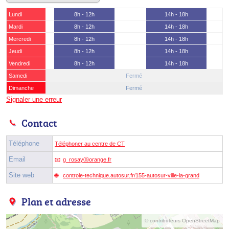
Lundi
8h - 12h
14h - 18h
Mardi
8h - 12h
14h - 18h
Mercredi
8h - 12h
14h - 18h
Jeudi
8h - 12h
14h - 18h
Vendredi
8h - 12h
14h - 18h
Samedi
Fermé
Dimanche
Fermé
Signaler une erreur
Contact
Téléphone
Téléphoner au centre de CT
Email
g_rosayⓐorange.fr
Site web
controle-technique.autosur.fr/155-autosur-ville-la-grand
Plan et adresse
© contributeurs OpenStreetMap