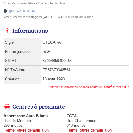
Arrêt Parc-relais Altéa - 157 Route des bois
Ligne SAn, à 313 m
Arrêt Les deux montagnes (ADPT) - 34 Rue du bois de la rose
Informations
Sigle
CTECARA
Forme juridique
SARL
SIRET
37904856400015
N° TVA Intra.
FR57379048564
Création
16 août 1990
Éditer les informations de mon centre de contrôle technique
Centres à proximité
Annemasse Auto Bilans
CCTA
Rue de Montréal
Rue Chantemerle
295 mètres
840 mètres
Fermé, ouvre demain à 8h
Fermé, ouvre demain à 8h