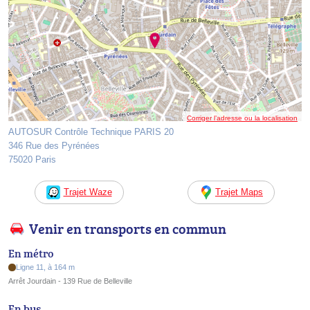
Corriger l’adresse ou la localisation
AUTOSUR Contrôle Technique PARIS 20
346 Rue des Pyrénées
75020 Paris
Trajet Waze
Trajet Maps
Venir en transports en commun
En métro
Ligne 11, à 164 m
Arrêt Jourdain - 139 Rue de Belleville
En bus