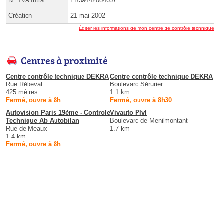
N° TVA Intra.
FR39442084687
Création
21 mai 2002
Éditer les informations de mon centre de contrôle technique
Centres à proximité
Centre contrôle technique DEKRA
Centre contrôle technique DEKRA
Rue Rébeval
Boulevard Sérurier
425 mètres
1.1 km
Fermé, ouvre à 8h
Fermé, ouvre à 8h30
Autovision Paris 19ème - Controle
Vivauto Plvl
Technique Ab Autobilan
Boulevard de Menilmontant
Rue de Meaux
1.7 km
1.4 km
Fermé, ouvre à 8h