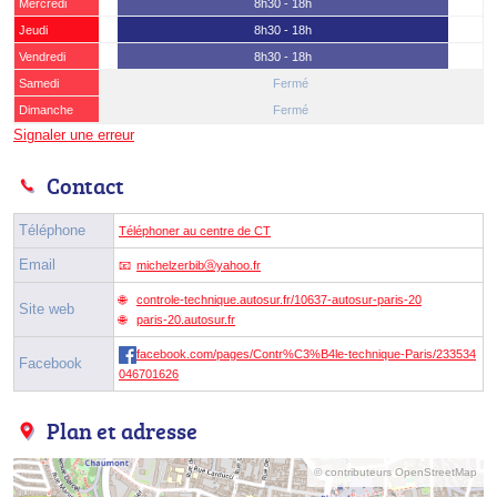
Mercredi
8h30 - 18h
Jeudi
8h30 - 18h
Vendredi
8h30 - 18h
Samedi
Fermé
Dimanche
Fermé
Signaler une erreur
Contact
Téléphone
Téléphoner au centre de CT
Email
michelzerbibⓐyahoo.fr
controle-technique.autosur.fr/10637-autosur-paris-20
Site web
paris-20.autosur.fr
facebook.com/pages/Contr%C3%B4le-technique-Paris/233534
Facebook
046701626
Plan et adresse
© contributeurs OpenStreetMap