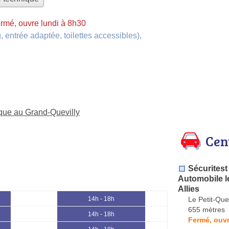
rmé, ouvre lundi à 8h30
, entrée adaptée, toilettes accessibles)
,
ique au Grand-Quevilly
Cen
Sécuritest
Automobile le
Allies
Le Petit-Quev
14h - 18h
655 mètres
14h - 18h
Fermé, ouvr