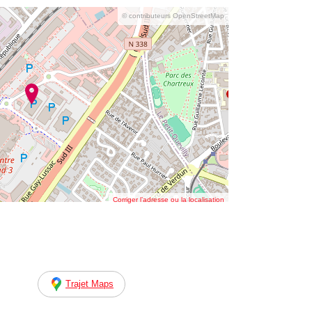
© contributeurs OpenStreetMap
Corriger l’adresse ou la localisation
Trajet Maps