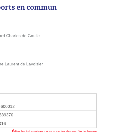
ports en commun
ard Charles de Gaulle
ne Laurent de Lavoisier
7600012
389376
2016
Éditer les informations de mon centre de contrôle technique