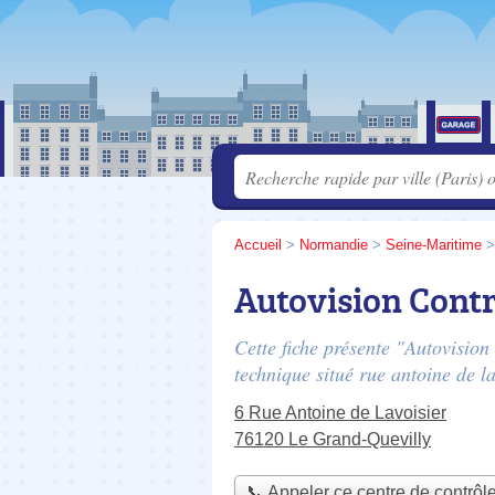
Accueil
>
Normandie
>
Seine-Maritime
Autovision Cont
Cette fiche présente "Autovision
technique situé
rue antoine de la
6 Rue Antoine de Lavoisier
76120 Le Grand-Quevilly
📞 Appeler ce centre de contrôl