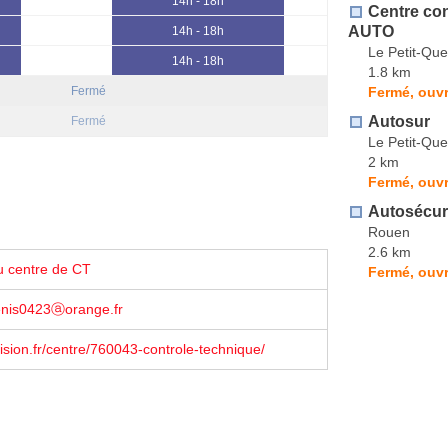
14h - 18h
Centre co
AUTO
14h - 18h
Le Petit-Quev
14h - 18h
1.8 km
Fermé, ouvr
Fermé
Autosur
Fermé
Le Petit-Quev
2 km
Fermé, ouvr
Autosécur
Rouen
2.6 km
u centre de CT
Fermé, ouvr
nis0423ⓐorange.fr
sion.fr/centre/760043-controle-technique/