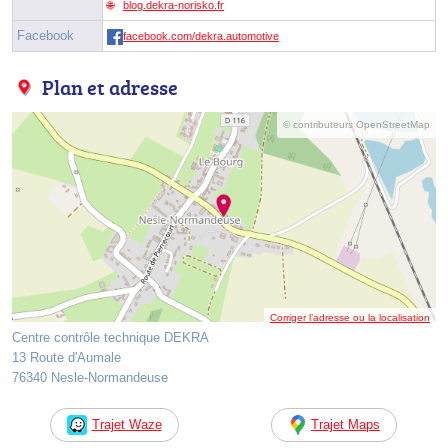
blog.dekra-norisko.fr
Facebook
facebook.com/dekra.automotive
Plan et adresse
© contributeurs OpenStreetMap
Corriger l’adresse ou la localisation
Centre contrôle technique DEKRA
13 Route d'Aumale
76340 Nesle-Normandeuse
Trajet Waze
Trajet Maps