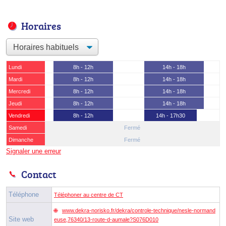
Horaires
Lundi
8h - 12h
14h - 18h
Mardi
8h - 12h
14h - 18h
Mercredi
8h - 12h
14h - 18h
Jeudi
8h - 12h
14h - 18h
Vendredi
8h - 12h
14h - 17h30
Samedi
Fermé
Dimanche
Fermé
Signaler une erreur
Contact
Téléphone
Téléphoner au centre de CT
www.dekra-norisko.fr/dekra/controle-technique/nesle-normand
Site web
euse,76340/13-route-d-aumale?S076D010