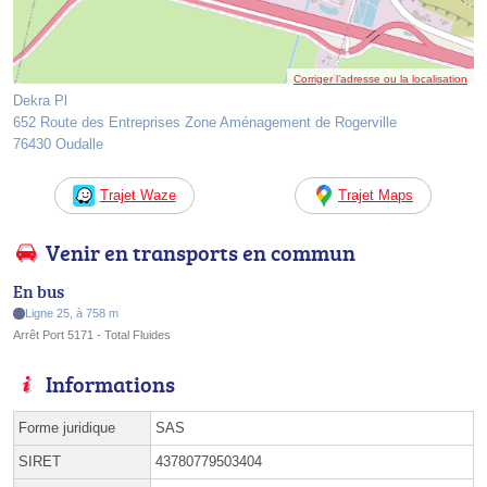
Corriger l’adresse ou la localisation
Dekra Pl
652 Route des Entreprises Zone Aménagement de Rogerville
76430 Oudalle
Trajet Waze
Trajet Maps
Venir en transports en commun
En bus
Ligne 25, à 758 m
Arrêt Port 5171 - Total Fluides
Informations
Forme juridique
SAS
SIRET
43780779503404