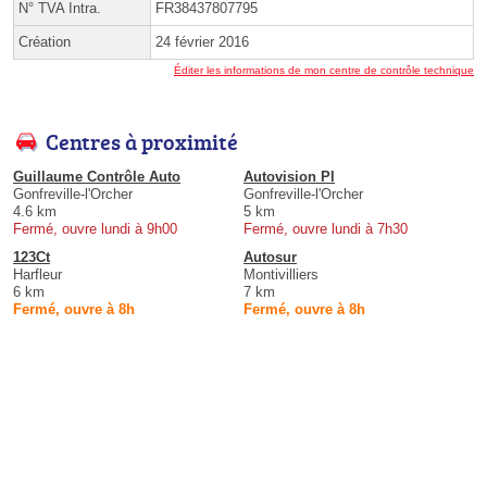
N° TVA Intra.
FR38437807795
Création
24 février 2016
Éditer les informations de mon centre de contrôle technique
Centres à proximité
Guillaume Contrôle Auto
Autovision Pl
Gonfreville-l'Orcher
Gonfreville-l'Orcher
4.6 km
5 km
Fermé, ouvre lundi à 9h00
Fermé, ouvre lundi à 7h30
123Ct
Autosur
Harfleur
Montivilliers
6 km
7 km
Fermé, ouvre à 8h
Fermé, ouvre à 8h