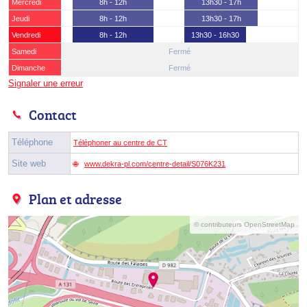
Mercredi
8h - 12h
13h30 - 17h
Jeudi
8h - 12h
13h30 - 17h
Vendredi
8h - 12h
13h30 - 16h30
Samedi
Fermé
Dimanche
Fermé
Signaler une erreur
Contact
Téléphone
Téléphoner au centre de CT
Site web
www.dekra-pl.com/centre-detail/S076K231
Plan et adresse
© contributeurs OpenStreetMap