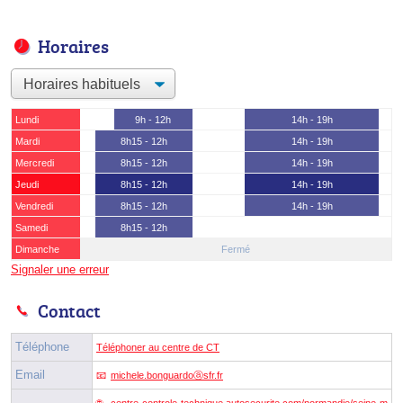
Horaires
Lundi
9h - 12h
14h - 19h
Mardi
8h15 - 12h
14h - 19h
Mercredi
8h15 - 12h
14h - 19h
Jeudi
8h15 - 12h
14h - 19h
Vendredi
8h15 - 12h
14h - 19h
Samedi
8h15 - 12h
Dimanche
Fermé
Signaler une erreur
Contact
Téléphone
Téléphoner au centre de CT
Email
michele.bonguardoⓐsfr.fr
centre-controle-technique.autosecurite.com/normandie/seine-m