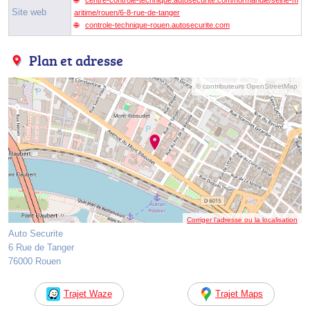
Site web
aritime/rouen/6-8-rue-de-tanger
controle-technique-rouen.autosecurite.com
Plan et adresse
© contributeurs OpenStreetMap
Corriger l’adresse ou la localisation
Auto Securite
6 Rue de Tanger
76000 Rouen
Trajet Waze
Trajet Maps