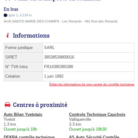
En bus
Ligne 1, à 134 m
Arrêt SAINTE-MARIE-DES-CHAMPS - Les Renards - 491 Rue des Renards
Informations
Forme juridique
SARL
SIRET
38538539800016
N° TVA Intra.
FR14385385398
Création
1 juin 1992
Éditer les informations de mon centre de contrôle technique
Centres à proximité
Auto Bilan Yvetotais
Controle Technique Cauchois
Yvetot
Valliquerville
1.3 km
3.3 km
Ouvert jusqu'à 18h
Ouvert jusqu'à 18h30
DEKRA contrôle technique
AS Auto Sécurité Contrôle