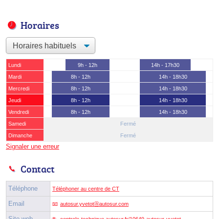
Horaires
Lundi
9h - 12h
14h - 17h30
Mardi
8h - 12h
14h - 18h30
Mercredi
8h - 12h
14h - 18h30
Jeudi
8h - 12h
14h - 18h30
Vendredi
8h - 12h
14h - 18h30
Samedi
Fermé
Dimanche
Fermé
Signaler une erreur
Contact
Téléphone
Téléphoner au centre de CT
Email
autosur.yvetotⓐautosur.com
Site web
controle-technique.autosur.fr/10649-autosur-yvetot