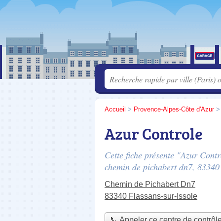
Accueil
>
Provence-Alpes-Côte d'Azur
Azur Controle
Cette fiche présente "Azur Contr
chemin de pichabert dn7
, 83340
Chemin de Pichabert Dn7
83340 Flassans-sur-Issole
📞 Appeler ce centre de contrôl