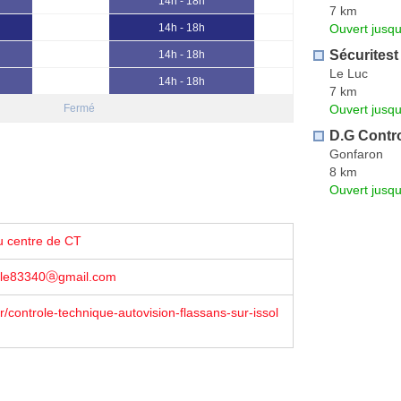
14h - 18h
7 km
Ouvert jusq
14h - 18h
Sécuritest
14h - 18h
Le Luc
14h - 18h
7 km
Ouvert jusq
Fermé
D.G Contr
Gonfaron
8 km
Ouvert jusq
u centre de CT
ole83340ⓐgmail.com
r/controle-technique-autovision-flassans-sur-issol