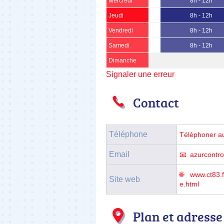
Mercredi
8h - 12h
Jeudi
8h - 12h
Vendredi
8h - 12h
Samedi
8h - 12h
Dimanche
Signaler une erreur
Contact
Téléphone
Téléphoner a
Email
azurcontr
www.ct83.f
Site web
e.html
Plan et adresse