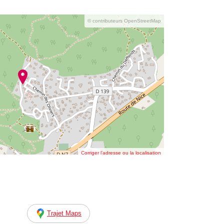
© contributeurs OpenStreetMap
Corriger l’adresse ou la localisation
Trajet Maps