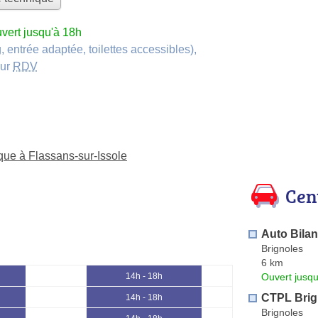
vert jusqu'à 18h
, entrée adaptée, toilettes accessibles)
,
sur
RDV
ique à Flassans-sur-Issole
Cen
Auto Bilan
Brignoles
6 km
Ouvert jusqu
14h - 18h
CTPL Brig
14h - 18h
Brignoles