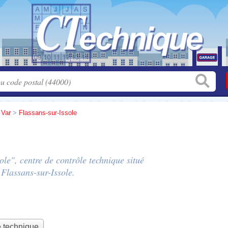
>
Var
>
Flassans-sur-Issole
ole", centre de contrôle technique situé
 Flassans-sur-Issole.
e technique