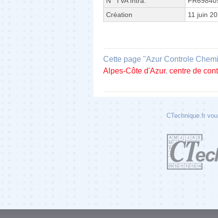
N° TVA Intra.
FR69840
Création
11 juin 2
Cette page "Azur Controle Chemin 
Alpes-Côte d'Azur
,
centre de con
CTechnique.fr vous