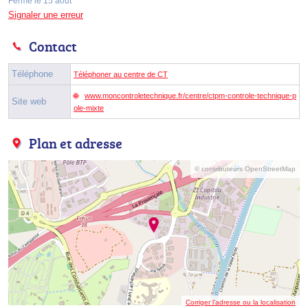
Fermé le 15 août
Signaler une erreur
Contact
Téléphone
Téléphoner au centre de CT
www.moncontroletechnique.fr/centre/ctpm-controle-technique-p
Site web
ole-mixte
Plan et adresse
© contributeurs OpenStreetMap
Corriger l’adresse ou la localisation