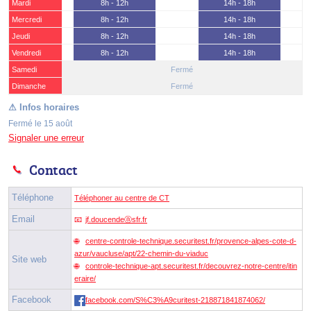
Mardi
8h - 12h
14h - 18h
Mercredi
8h - 12h
14h - 18h
Jeudi
8h - 12h
14h - 18h
Vendredi
8h - 12h
14h - 18h
Samedi
Fermé
(15 août)
Dimanche
Fermé
Fermé le 15 août
Signaler une erreur
Contact
Téléphone
Téléphoner au centre de CT
Email
jf.doucendeⓐsfr.fr
centre-controle-technique.securitest.fr/provence-alpes-cote-d-
azur/vaucluse/apt/22-chemin-du-viaduc
Site web
controle-technique-apt.securitest.fr/decouvrez-notre-centre/itin
eraire/
Facebook
facebook.com/S%C3%A9curitest-218871841874062/