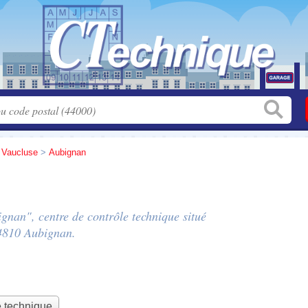
>
Vaucluse
>
Aubignan
gnan", centre de contrôle technique situé
4810 Aubignan.
e technique