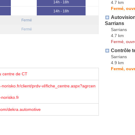
4.7 km
14h - 18h
Fermé, ouvr
14h - 18h
Autovisio
Fermé
Sarrians
Sarrians
Fermé
4.7 km
Fermé, ouvr
Contrôle t
Sarrians
4.9 km
Fermé, ouvr
u centre de CT
norisko.fr/client/prdv-vl/fiche_centre.aspx?agrcen
-norisko.fr
com/dekra.automotive