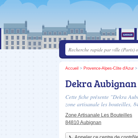
Accueil
>
Provence-Alpes-Côte d'Azur
Dekra Aubignan
Cette fiche présente "Dekra Aubi
zone artisanale les bouteilles
, 8
Zone Artisanale Les Bouteilles
84810 Aubignan
📞 Appeler ce centre de contrôl