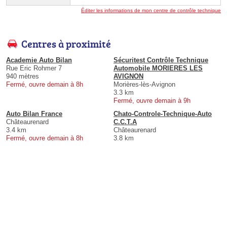
Éditer les informations de mon centre de contrôle technique
Centres à proximité
Academie Auto Bilan
Sécuritest Contrôle Technique
Rue Eric Rohmer 7
Automobile MORIERES LES
940 mètres
AVIGNON
Fermé, ouvre demain à 8h
Morières-lès-Avignon
3.3 km
Fermé, ouvre demain à 9h
Auto Bilan France
Chato-Controle-Technique-Auto
Châteaurenard
C.C.T.A
3.4 km
Châteaurenard
Fermé, ouvre demain à 8h
3.8 km