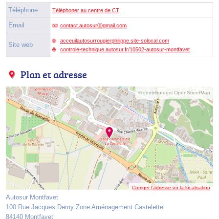
Téléphone
Téléphoner au centre de CT
Email
contact.autosurⓐgmail.com
acceuilautosurrougierphilippe.site-solocal.com
Site web
controle-technique.autosur.fr/10502-autosur-montfavet
Plan et adresse
© contributeurs OpenStreetMap
Corriger l’adresse ou la localisation
Autosur Montfavet
100 Rue Jacques Demy Zone Aménagement Castelette
84140 Montfavet