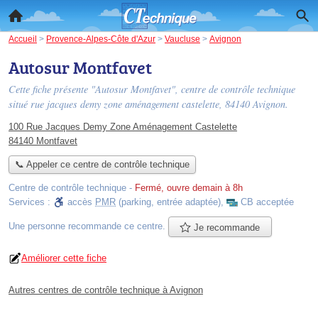
Accueil
>
Provence-Alpes-Côte d'Azur
>
Vaucluse
>
Avignon
Autosur Montfavet
Cette fiche présente "Autosur Montfavet", centre de contrôle technique
situé
rue jacques demy zone aménagement castelette
, 84140 Avignon.
100 Rue Jacques Demy Zone Aménagement Castelette
84140 Montfavet
📞 Appeler ce centre de contrôle technique
Centre de contrôle technique
-
Fermé, ouvre demain à 8h
Services :
accès
PMR
(parking, entrée adaptée)
,
CB acceptée
Une personne
recommande
ce centre.
Je recommande
Améliorer cette fiche
Autres centres de contrôle technique à Avignon