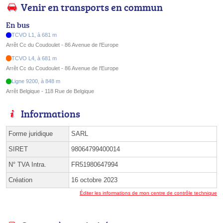
Venir en transports en commun
En bus
TCVO L1, à 681 m
Arrêt Cc du Coudoulet - 86 Avenue de l'Europe
TCVO L4, à 681 m
Arrêt Cc du Coudoulet - 86 Avenue de l'Europe
Ligne 9200, à 848 m
Arrêt Belgique - 118 Rue de Belgique
Informations
Forme juridique
SARL
SIRET
98064799400014
N° TVA Intra.
FR51980647994
Création
16 octobre 2023
Éditer les informations de mon centre de contrôle technique