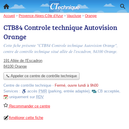
Accueil
>
Provence-Alpes-Côte d'Azur
>
Vaucluse
>
Orange
CTB84 Controle technique Autovision
Orange
Cette fiche présente "CTB84 Controle technique Autovision Orange",
centre de contrôle technique situé
allée de l'escadron
, 84100 Orange.
191 Allée de l'Escadron
84100 Orange
📞 Appeler ce centre de contrôle technique
Centre de contrôle technique
-
Fermé, ouvre lundi à 9h00
Services :
accès
PMR
(parking, entrée adaptée)
,
CB acceptée
,
uniquement sur
RDV
Recommander ce centre
Améliorer cette fiche