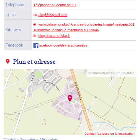
Téléphone
Téléphoner au centre de CT
Email
aleg86ⓐgmail.com
www.dekra-norisko.fr/centres-controle-technique/mirebeau,861
Site web
10/controle-technique-mirebalais,s086v046
blog.dekra-norisko.fr
Facebook
facebook.com/dekra.automotive
Plan et adresse
© contributeurs OpenStreetMap
Corriger l’adresse ou la localisation
Contrôle Technique Mirebalais