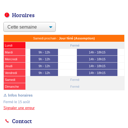
Horaires
Samedi prochain :
Jour férié (Assomption)
Lundi
Fermé
Mardi
9h - 12h
14h - 18h15
Mercredi
9h - 12h
14h - 18h15
Jeudi
9h - 12h
14h - 18h15
Vendredi
9h - 12h
14h - 18h15
Samedi
Fermé
(15 août)
Dimanche
Fermé
Fermé le 15 août
Signaler une erreur
Contact