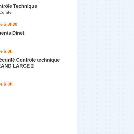
ntrôle Technique
-Comte
e à 8h30
ments Dinet
e à 8h
curité Contrôle technique
RAND LARGE 2
e à 8h