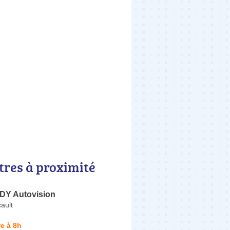
tres à proximité
DY Autovision
ault
e à 8h