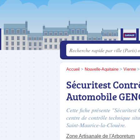
Accueil
>
Nouvelle-Aquitaine
>
Vienne
Sécuritest Contr
Automobile GEN
Cette fiche présente "Sécurite
centre de contrôle technique sit
Saint-Maurice-la-Clouère.
Zone Artisanale de l'Arboretum