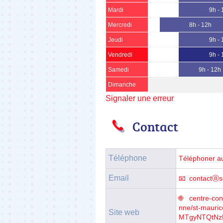
Mardi
9h -
Mercredi
8h - 12h
Jeudi
9h -
Vendredi
9h -
Samedi
9h - 12h
Dimanche
Signaler une erreur
Contact
Téléphone
Téléphoner a
Email
contactⓐse
centre-cont
nne/st-mauri
Site web
MTgyNTQtNz