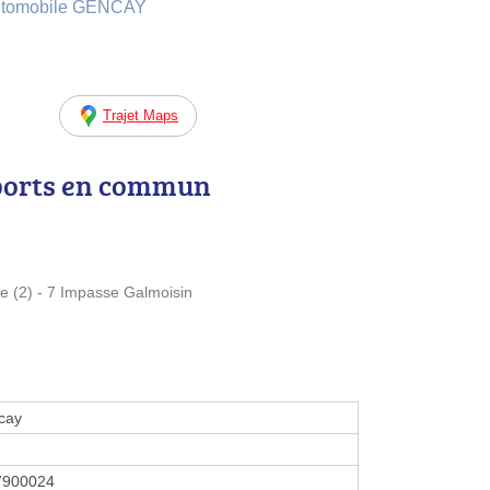
 Automobile GENCAY
Trajet Maps
ports en commun
e (2) - 7 Impasse Galmoisin
cay
7900024