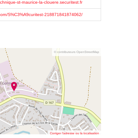
echnique-st-maurice-la-clouere.securitest.fr
com/S%C3%A9curitest-218871841874062/
© contributeurs OpenStreetMap
Corriger l’adresse ou la localisation