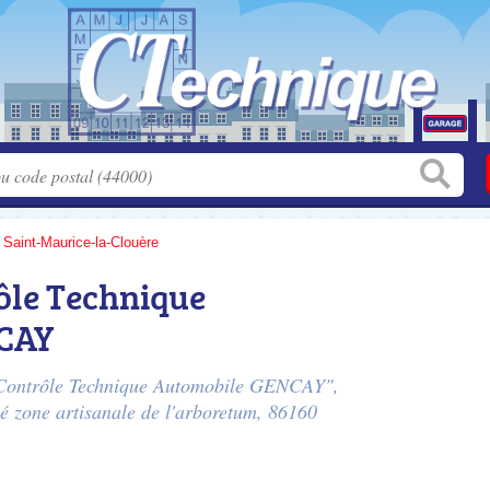
>
Saint-Maurice-la-Clouère
ôle Technique
CAY
st Contrôle Technique Automobile GENCAY",
ué
zone artisanale de l'arboretum
, 86160