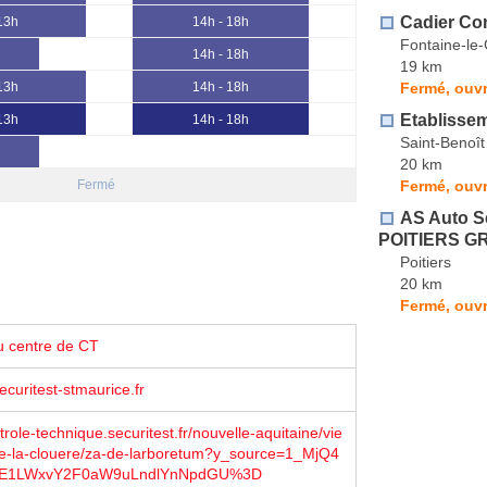
Cadier Co
 13h
14h - 18h
Fontaine-le
14h - 18h
19 km
Fermé, ouvr
 13h
14h - 18h
Etablisse
 13h
14h - 18h
Saint-Benoît
20 km
Fermé, ouvr
Fermé
AS Auto Sé
POITIERS G
Poitiers
20 km
Fermé, ouvr
u centre de CT
curitest-stmaurice.fr
role-technique.securitest.fr/nouvelle-aquitaine/vie
ce-la-clouere/za-de-larboretum?y_source=1_MjQ4
E1LWxvY2F0aW9uLndlYnNpdGU%3D