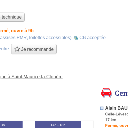
e technique
rmé, ouvre à 9h
assises PMR, toilettes accessibles)
,
CB acceptée
entre.
Je recommande
ique à Saint-Maurice-la-Clouère
Cen
Alain BAU
Celle-Lévesc
17 km
Fermé, ouvr
 13h
14h - 18h