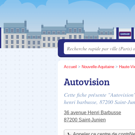
Accueil
>
Nouvelle-Aquitaine
>
Haute-Vi
Autovision
Cette fiche présente "Autovision
henri barbusse
, 87200 Saint-Jun
36 avenue Henri Barbusse
87200 Saint-Junien
📞 Appeler ce centre de contrôl