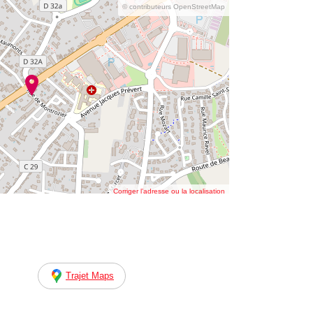
© contributeurs OpenStreetMap
Corriger l’adresse ou la localisation
Trajet Maps