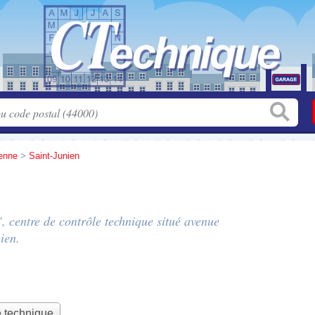
enne
>
Saint-Junien
", centre de contrôle technique situé
avenue
ien.
e technique