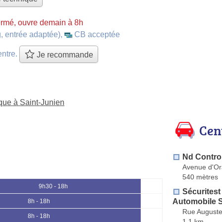
rmé, ouvre demain à 8h
, entrée adaptée)
,
CB acceptée
entre.
Je recommande
ique à Saint-Junien
Cen
Nd Contro
Avenue d'Or
540 mètres
9h30 - 18h
Sécuritest
Automobile 
8h - 18h
Rue Auguste
8h - 18h
1.1 km