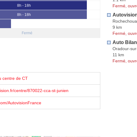
Fermé, ouvr
8h - 18h
Autovisio
8h - 18h
Rochechoua
9 km
Fermé, ouvr
Fermé
Auto Bila
Oradour-sur
11 km
Fermé, ouvr
u centre de CT
sion.fr/centre/870022-cca-st-junien
com/AutovisionFrance