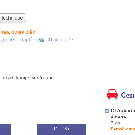
e technique
rmé, ouvre à 8h
, entrée adaptée)
,
CB acceptée
nique à Champs-sur-Yonne
Cen
Ct Auxerr
Auxerre
7 km
Fermé, ouvr
14h - 18h