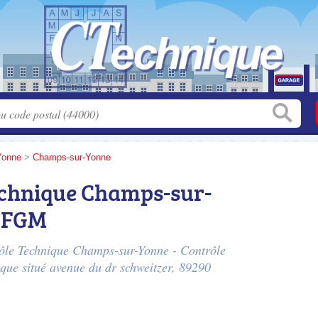
Yonne
>
Champs-sur-Yonne
chnique Champs-sur-
e FGM
rôle Technique Champs-sur-Yonne - Contrôle
ique situé
avenue du dr schweitzer
, 89290