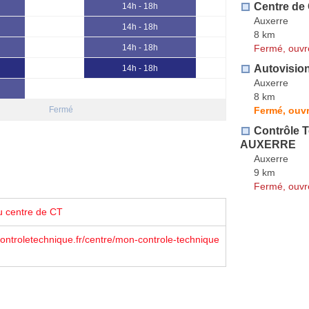
Centre de
14h - 18h
Auxerre
14h - 18h
8 km
Fermé, ouvr
14h - 18h
Autovisio
14h - 18h
Auxerre
8 km
Fermé, ouvr
Fermé
Contrôle 
AUXERRE
Auxerre
9 km
Fermé, ouvr
u centre de CT
troletechnique.fr/centre/mon-controle-technique