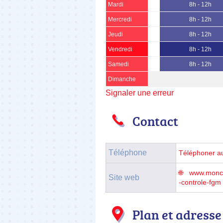
Mardi
8h - 12h
Mercredi
8h - 12h
Jeudi
8h - 12h
Vendredi
8h - 12h
Samedi
8h - 12h
Dimanche
Signaler une erreur
Contact
Téléphone
Téléphoner a
www.moncon
Site web
-controle-fgm
Plan et adresse