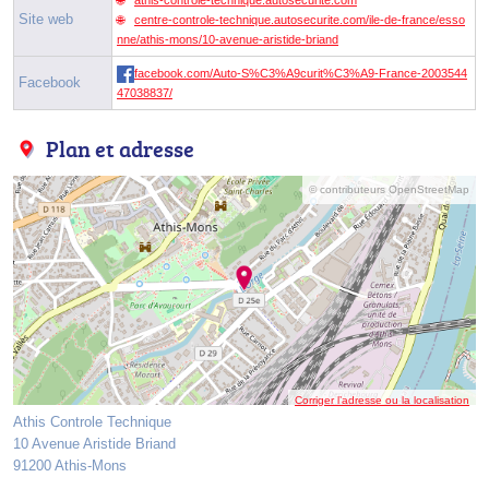
Site web
centre-controle-technique.autosecurite.com/ile-de-france/esso
nne/athis-mons/10-avenue-aristide-briand
facebook.com/Auto-S%C3%A9curit%C3%A9-France-2003544
Facebook
47038837/
Plan et adresse
© contributeurs OpenStreetMap
Corriger l’adresse ou la localisation
Athis Controle Technique
10 Avenue Aristide Briand
91200 Athis-Mons