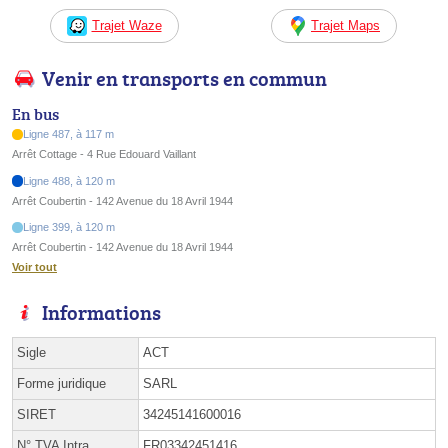
Trajet Waze
Trajet Maps
Venir en transports en commun
En bus
Ligne 487, à 117 m
Arrêt Cottage - 4 Rue Edouard Vaillant
Ligne 488, à 120 m
Arrêt Coubertin - 142 Avenue du 18 Avril 1944
Ligne 399, à 120 m
Arrêt Coubertin - 142 Avenue du 18 Avril 1944
Voir tout
Informations
Sigle
ACT
Forme juridique
SARL
SIRET
34245141600016
N° TVA Intra.
FR03342451416