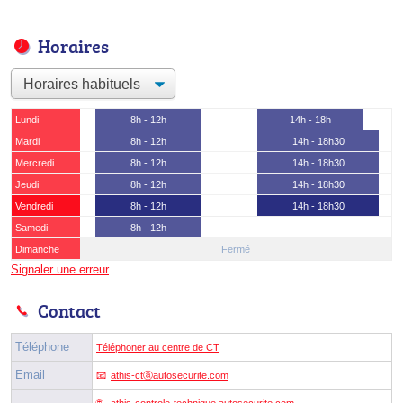
Horaires
Lundi
8h - 12h
14h - 18h
Mardi
8h - 12h
14h - 18h30
Mercredi
8h - 12h
14h - 18h30
Jeudi
8h - 12h
14h - 18h30
Vendredi
8h - 12h
14h - 18h30
Samedi
8h - 12h
Dimanche
Fermé
Signaler une erreur
Contact
Téléphone
Téléphoner au centre de CT
Email
athis-ctⓐautosecurite.com
athis-controle-technique.autosecurite.com