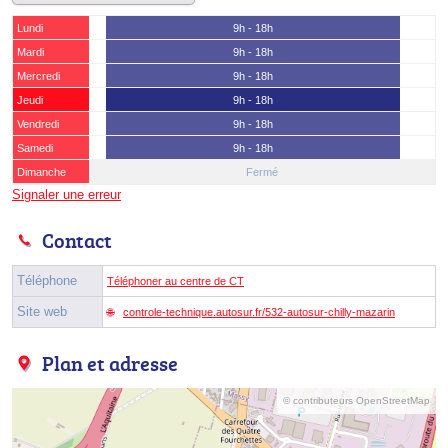
Lundi
9h - 18h
Mardi
9h - 18h
Mercredi
9h - 18h
Jeudi
9h - 18h
Vendredi
9h - 18h
Samedi
9h - 18h
Dimanche
Fermé
Signaler une erreur
Contact
Téléphone
Téléphoner au centre de CT
Site web
controle-technique.autosur.fr/532-autosur-chilly-mazarin
Plan et adresse
© contributeurs OpenStreetMap