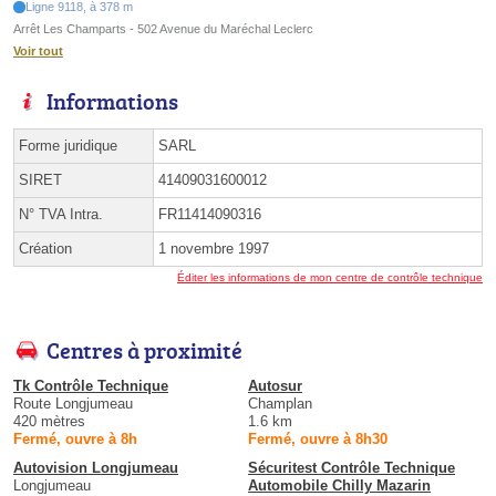
Ligne 9118, à 378 m
Arrêt Les Champarts - 502 Avenue du Maréchal Leclerc
Voir tout
Informations
Forme juridique
SARL
SIRET
41409031600012
N° TVA Intra.
FR11414090316
Création
1 novembre 1997
Éditer les informations de mon centre de contrôle technique
Centres à proximité
Tk Contrôle Technique
Autosur
Route Longjumeau
Champlan
420 mètres
1.6 km
Fermé, ouvre à 8h
Fermé, ouvre à 8h30
Autovision Longjumeau
Sécuritest Contrôle Technique
Longjumeau
Automobile Chilly Mazarin