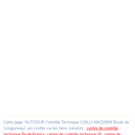
Cette page "AUTOSUR Contrôle Technique CHILLY-MAZARIN Route de
Longjumeau" est visible via les liens suivants :
centre de contrôle
technique Île-de-France
,
centre de contrôle technique 91
,
centre de