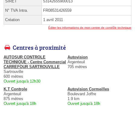
SIRET
53142655900013
N° TVA Intra.
FR08531426559
Création
1 avril 2011
Éditer les informations de mon centre de contrôle technique
Centres à proximité
AUTOSUR CONTROLE
Autovision
TECHNIQUE - Centre Commercial
Argenteuil
CARREFOUR SARTROUVILLE
705 mètres
Sartrouville
600 mètres
Ouvert jusqu'à 12h30
K.T Controle
Autovision Cormeilles
Argenteuil
Boulevard Joffre
875 mètres
1.9 km
Ouvert jusqu'à 18h
Ouvert jusqu'à 18h