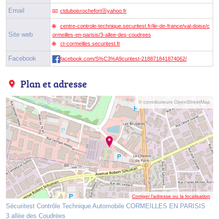
Email
ctduboisrochefortⓐyahoo.fr
centre-controle-technique.securitest.fr/ile-de-france/val-doise/c
Site web
ormeilles-en-parisis/3-allee-des-coudrees
ct-cormeilles.securitest.fr
Facebook
facebook.com/S%C3%A9curitest-218871841874062/
Plan et adresse
© contributeurs OpenStreetMap
Corriger l’adresse ou la localisation
Sécuritest Contrôle Technique Automobile CORMEILLES EN PARISIS
3 allée des Coudrées