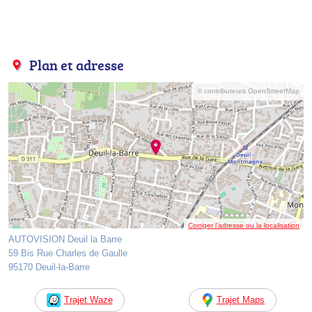
Plan et adresse
© contributeurs OpenStreetMap
Corriger l’adresse ou la localisation
AUTOVISION Deuil la Barre
59 Bis Rue Charles de Gaulle
95170 Deuil-la-Barre
Trajet Waze
Trajet Maps