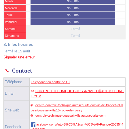
Mardi
9h - 18h
Mercredi
9h - 18h
Jeudi
9h - 18h
Vendredi
9h - 18h
Samedi
Fermé
(15 août)
Dimanche
Fermé
Fermé le 15 août
Signaler une erreur
Contact
Téléphone
Téléphoner au centre de CT
CONTROLETECHNIQUE-GOUSSAINVILLEⓐAUTOSECURIT
Email
E.COM
centre-controle-technique.autosecurite.com/ile-de-france/val-d
Site web
oise/goussainville/15-route-de-roissy
controle-technique-goussainville.autosecurite.com
facebook.com/Auto-S%C3%A9curit%C3%A9-France-2003544
Facebook