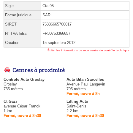
Sigle
Cta 95
Forme juridique
SARL
SIRET
75336665700017
N° TVA Intra.
FR80753366657
Création
15 septembre 2012
Éditer les informations de mon centre de contrôle technique
Centres à proximité
Controle Auto Groslay
Auto Bilan Sarcelles
Groslay
Avenue Paul Langevin
735 mètres
795 mètres
Fermé, ouvre à 8h
Ct Gazi
Lifting Auto
avenue César Franck
Saint-Denis
1 km
2.2 km
Fermé, ouvre à 8h30
Fermé, ouvre à 8h30