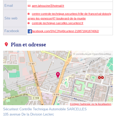
Email
aem.lahoucineⓐhotmail.fr
centre-controle-technique.securitest.fr/ile-de-france/val-doise/g
Site web
arges-les-gonesse/47-boulevard-de-la-muette
controle-technique-sarcelles.securitest.fr
Facebook
facebook.com/S%C3%A9curitest-218871841874062/
Plan et adresse
© contributeurs OpenStreetMap
Corriger l’adresse ou la localisation
Sécuritest Contrôle Technique Automobile SARCELLES
105 avenue De la Division Leclerc