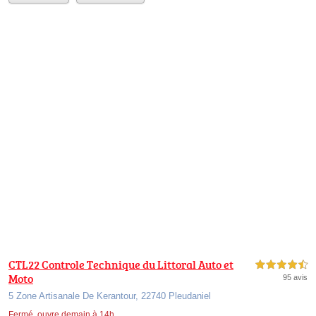
CTL22 Controle Technique du Littoral Auto et
4,5 étoiles sur 5
Moto
95 avis
5 Zone Artisanale De Kerantour, 22740 Pleudaniel
Fermé, ouvre demain à 14h