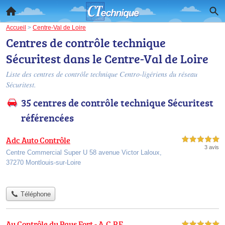
Accueil
>
Centre-Val de Loire
Centres de contrôle technique
Sécuritest dans le Centre-Val de Loire
Liste des centres de contrôle technique Centro-ligériens du réseau
Sécuritest.
35 centres de contrôle technique Sécuritest
référencées
Adc Auto Contrôle
5,0 étoiles sur 5
3 avis
Centre Commercial Super U 58 avenue Victor Laloux,
37270 Montlouis-sur-Loire
Téléphone
Au Contrôle du Pays Fort - A.C.P.F
5,0 étoiles sur 5