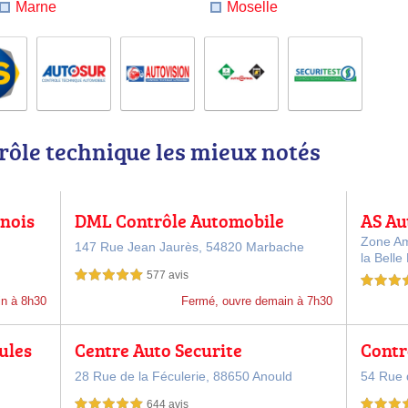
Marne
Moselle
rôle technique les mieux notés
nois
DML Contrôle Automobile
AS Au
nique
Zone Am
147 Rue Jean Jaurès,
54820 Marbache
la Belle
577 avis
5,0 étoiles sur 5
5,0 étoiles 
in à 8h30
Fermé, ouvre demain à 7h30
ules
Centre Auto Securite
Contr
28 Rue de la Féculerie,
88650 Anould
54 Rue d
644 avis
5,0 étoiles sur 5
5,0 étoiles 