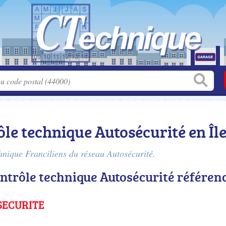
ôle technique Autosécurité en Îl
chnique Franciliens du réseau Autosécurité.
ontrôle technique Autosécurité référen
SECURITE