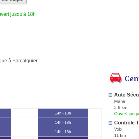
vert jusqu'à 18h
que à Forcalquier
Cen
Auto Sécur
Mane
3.8 km
Ouvert jusqu
14h - 18h
Controle 
14h - 18h
Volx
14h - 18h
11 km