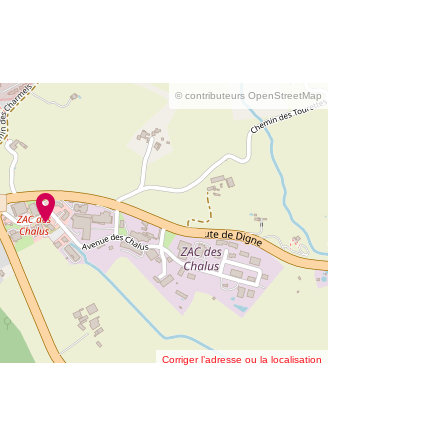
© contributeurs OpenStreetMap
Corriger l’adresse ou la localisation