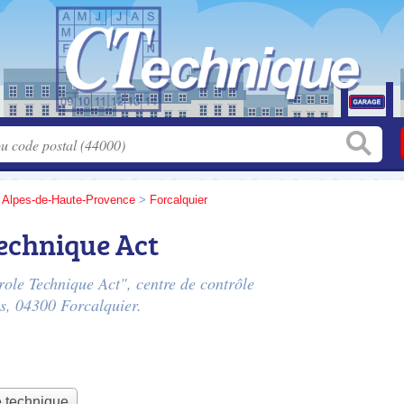
>
Alpes-de-Haute-Provence
>
Forcalquier
echnique Act
role Technique Act", centre de contrôle
s
, 04300 Forcalquier.
e technique