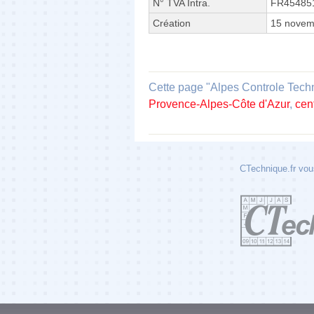
N° TVA Intra.
FR45485
Création
15 novem
Cette page "Alpes Controle Techni
Provence-Alpes-Côte d'Azur
,
cen
CTechnique.fr vous