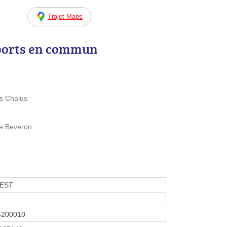
Trajet Maps
ports en commun
es Chalus
de Beveron
EST
4200010