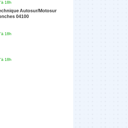
'à 18h
technique Autosur/Motosur
onches 04100
'à 18h
'à 18h