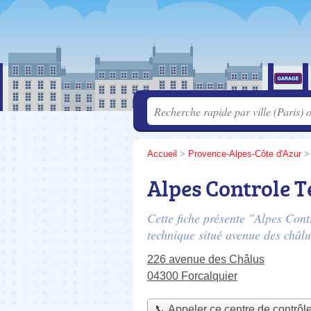
Accueil
>
Provence-Alpes-Côte d'Azur
Alpes Controle T
Cette fiche présente "Alpes Cont
technique situé
avenue des châlu
226 avenue des Châlus
04300 Forcalquier
📞 Appeler ce centre de contrôl