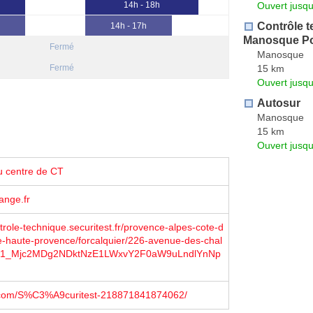
Ouvert jusqu
14h - 18h
Contrôle 
14h - 17h
Manosque P
Fermé
Manosque
15 km
Fermé
Ouvert jusqu
Autosur
Manosque
15 km
Ouvert jusqu
u centre de CT
ange.fr
trole-technique.securitest.fr/provence-alpes-cote-d
e-haute-provence/forcalquier/226-avenue-des-chal
e=1_Mjc2MDg2NDktNzE1LWxvY2F0aW9uLndlYnNp
com/S%C3%A9curitest-218871841874062/