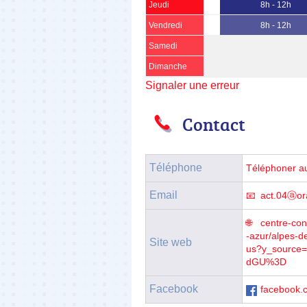
Jeudi
8h - 12h
Vendredi
8h - 12h
Samedi
Dimanche
Signaler une erreur
Contact
Téléphone
Téléphoner a
Email
act.04ⓐor
centre-con
-azur/alpes-d
Site web
us?y_sourc
dGU%3D
Facebook
facebook.