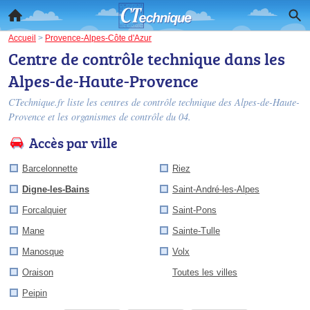
Accueil
>
Provence-Alpes-Côte d'Azur
Centre de contrôle technique dans les
Alpes-de-Haute-Provence
CTechnique.fr liste les
centres de contrôle technique des Alpes-de-Haute-
Provence
et les organismes de contrôle du 04.
Accès par ville
Barcelonnette
Riez
Digne-les-Bains
Saint-André-les-Alpes
Forcalquier
Saint-Pons
Mane
Sainte-Tulle
Manosque
Volx
Oraison
Toutes les villes
Peipin