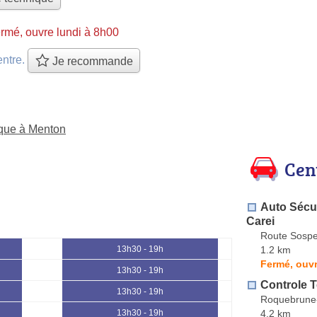
rmé, ouvre lundi à 8h00
entre.
Je recommande
ique à Menton
Cen
Auto Sécur
Carei
Route Sospe
1.2 km
13h30 - 19h
Fermé, ouvr
13h30 - 19h
Controle 
13h30 - 19h
Roquebrune
4.2 km
13h30 - 19h