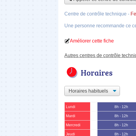
Centre de contrôle technique
-
Fe
Une personne
recommande
ce c
Améliorer cette fiche
Autres centres de contrôle techn
Horaires
Lundi
8h - 12h
Mardi
8h - 12h
Mercredi
8h - 12h
Jeudi
8h - 12h