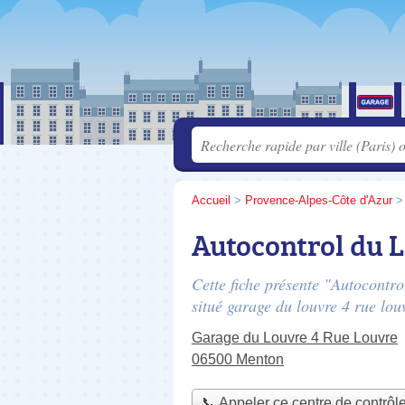
Accueil
>
Provence-Alpes-Côte d'Azur
Autocontrol du 
Cette fiche présente "Autocontro
situé
garage du louvre 4 rue lou
Garage du Louvre 4 Rue Louvre
06500 Menton
📞 Appeler ce centre de contrôl