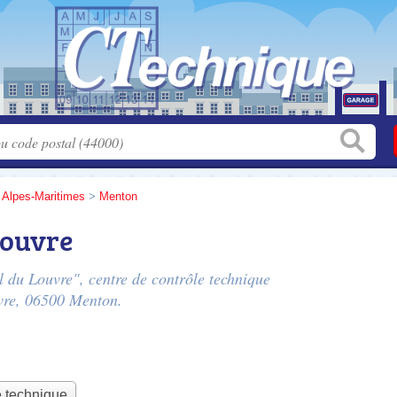
>
Alpes-Maritimes
>
Menton
Louvre
l du Louvre", centre de contrôle technique
vre
, 06500 Menton.
e technique