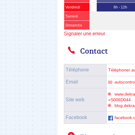
Vendredi
8h - 12h
Samedi
Dimanche
Signaler une erreur
Contact
Téléphone
Téléphoner a
Email
autocontr
www.dekra-
Site web
=S006D044
blog.dekra
Facebook
facebook.