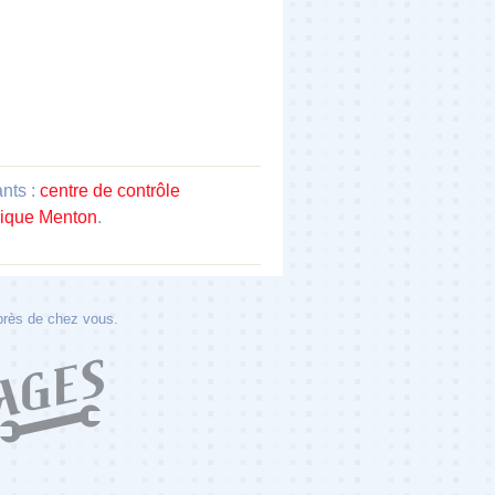
ants :
centre de contrôle
nique Menton
.
 près de chez vous.