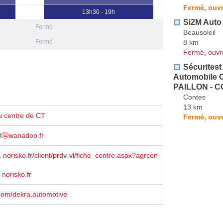
Fermé, ouvr
13h30 - 19h
Si2M Auto
Fermé
Beausoleil
8 km
Fermé
Fermé, ouvr
Sécuritest
Automobile
PAILLON - 
Contes
13 km
u centre de CT
Fermé, ouvr
olⓐwanadoo.fr
norisko.fr/client/prdv-vl/fiche_centre.aspx?agrcen
-norisko.fr
com/dekra.automotive