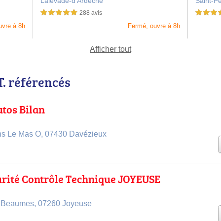
Lalevade-d'Ardèche
Saint-P
288 avis
5,0 étoiles sur 5
5,0 étoiles 
uvre à 8h
Fermé, ouvre à 8h
Afficher tout
T. référencés
tos Bilan
ns Le Mas O, 07430 Davézieux
rité Contrôle Technique JOYEUSE
 Beaumes, 07260 Joyeuse