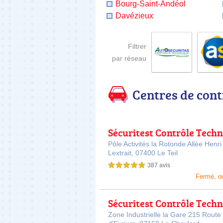
Bourg-Saint-Andéol
Davézieux
Filtrer
par réseau
Centres de cont
Sécuritest Contrôle Tech
Automobile LE TEIL SOCO
Pôle Activités la Rotonde Allée Henri
Lextrait,
07400 Le Teil
387 avis
5,0 étoiles sur 5
Fermé, o
Sécuritest Contrôle Tech
Automobile LE CHEYLARD
Zone Industrielle la Gare 215 Route