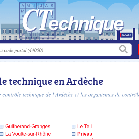
le technique en Ardèche
e contrôle technique de l'Ardèche
et les organismes de contrôl
Guilherand-Granges
Le Teil
La Voulte-sur-Rhône
Privas