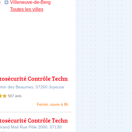
n
Villeneuve-de-Berg
Toutes les villes
tosécurité Contrôle Techn
JOYEUSE
emin des Beaumes,
07260 Joyeuse
507 avis
sur 5
Fermé, ouvre à 8h
tosécurité Contrôle Techn
SAINT PERAY
Grand Mail Rue Pôle 2000,
07130