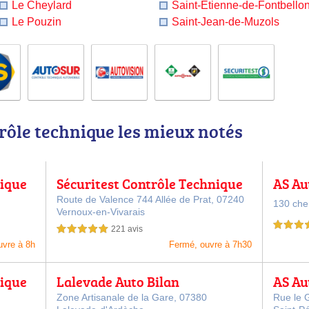
Le Cheylard
Saint-Étienne-de-Fontbello
Le Pouzin
Saint-Jean-de-Muzols
rôle technique les mieux notés
nique
Sécuritest Contrôle Technique
AS Au
TAT
Automobile VERNOUX EN VIVA
ique 
Route de Valence 744 Allée de Prat,
07240
130 ch
Vernoux-en-Vivarais
RAIS
5,0 étoiles 
221 avis
5,0 étoiles sur 5
uvre à 8h
Fermé, ouvre à 7h30
nique
Lalevade Auto Bilan
AS Au
ique 
Zone Artisanale de la Gare,
07380
Rue le 