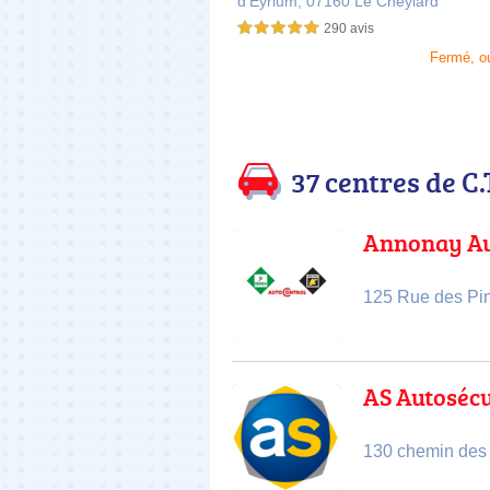
d'Eyrium,
07160 Le Cheylard
290 avis
5,0 étoiles sur 5
Fermé, o
37 centres de C.
Annonay Au
125 Rue des Pi
AS Autosécu
130 chemin des