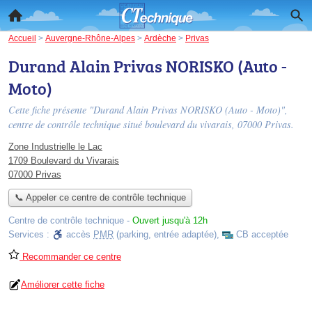
Accueil
>
Auvergne-Rhône-Alpes
>
Ardèche
>
Privas
Durand Alain Privas NORISKO (Auto -
Moto)
Cette fiche présente "Durand Alain Privas NORISKO (Auto - Moto)",
centre de contrôle technique situé
boulevard du vivarais
, 07000 Privas.
Zone Industrielle le Lac
1709 Boulevard du Vivarais
07000 Privas
📞 Appeler ce centre de contrôle technique
Centre de contrôle technique
-
Ouvert jusqu'à 12h
Services :
accès
PMR
(parking, entrée adaptée)
,
CB acceptée
Recommander ce centre
Améliorer cette fiche