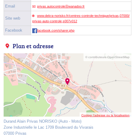
Email
privas.autocontroleⓐwanadoo.fr
www.dekra-norisko.fr/centres-controle-technique/privas,07000/
Site web
privas-auto-controle,s007v012
Facebook
facebook.com/sharer.php
Plan et adresse
© contributeurs OpenStreetMap
Corriger l’adresse ou la localisation
Durand Alain Privas NORISKO (Auto - Moto)
Zone Industrielle le Lac 1709 Boulevard du Vivarais
07000 Privas