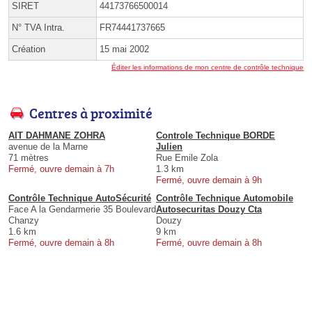
SIRET
44173766500014
N° TVA Intra.
FR74441737665
Création
15 mai 2002
Éditer les informations de mon centre de contrôle technique
Centres à proximité
AIT DAHMANE ZOHRA
Controle Technique BORDE
avenue de la Marne
Julien
71 mètres
Rue Emile Zola
Fermé, ouvre demain à 7h
1.3 km
Fermé, ouvre demain à 9h
Contrôle Technique AutoSécurité
Contrôle Technique Automobile
Face A la Gendarmerie 35 Boulevard
Autosecuritas Douzy Cta
Chanzy
Douzy
1.6 km
9 km
Fermé, ouvre demain à 8h
Fermé, ouvre demain à 8h