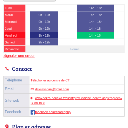
Lundi
14h - 18h
Mardi
9h - 12h
14h - 18h
Mercredi
9h - 12h
14h - 18h
Jeudi
9h - 12h
14h - 18h
Vendredi
9h - 12h
14h - 18h
Samedi
9h - 12h
Dimanche
Fermé
Signaler une erreur
Contact
Téléphone
Téléphoner au centre de CT
Email
dekrasedanⓐgmail.com
www.dekra-norisko.fr/client/prdv-vl/fiche_centre.aspx?agrcen=
Site web
S008D038
Facebook
facebook.com/sharer.php
Plan et adresse