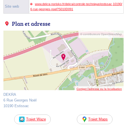
www.dekra-norisko.fr/dekra/controle-technique/estissac,10190/
Site web
6-rue-georges-noel?S010D091
Plan et adresse
© contributeurs OpenStreetMap
Corriger l’adresse ou la localisation
DEKRA
6 Rue Georges Noël
10190 Estissac
Trajet Waze
Trajet Maps