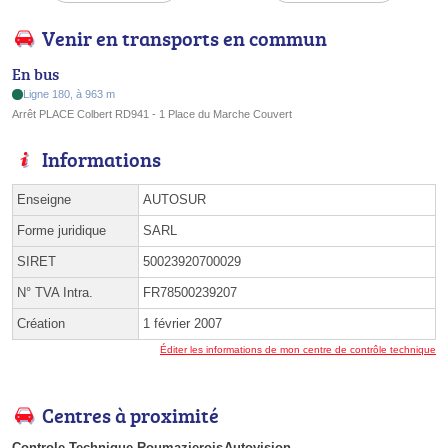
Venir en transports en commun
En bus
Ligne 180, à 963 m
Arrêt PLACE Colbert RD941 - 1 Place du Marche Couvert
Informations
Enseigne
AUTOSUR
Forme juridique
SARL
SIRET
50023920700029
N° TVA Intra.
FR78500239207
Création
1 février 2007
Éditer les informations de mon centre de contrôle technique
Centres à proximité
Controle Technique Roumazierois
Autovision