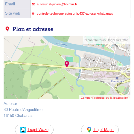
Email
autosur.st-junienⓐhotmail.fr
Site web
controle-technique.autosur.fr/437-autosur-chabanais
Plan et adresse
© contributeurs OpenStreetMap
Corriger l’adresse ou la localisation
Autosur
80 Route d'Angoulême
16150 Chabanais
Trajet Waze
Trajet Maps