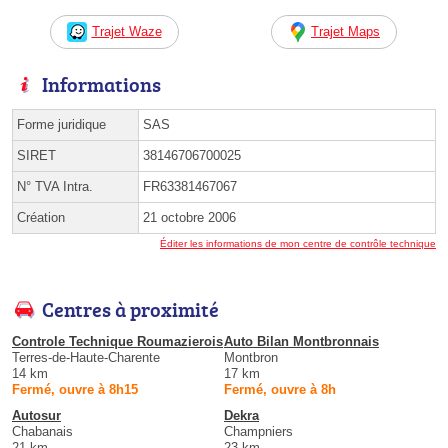
Trajet Waze
Trajet Maps
Informations
Forme juridique
SAS
SIRET
38146706700025
N° TVA Intra.
FR63381467067
Création
21 octobre 2006
Éditer les informations de mon centre de contrôle technique
Centres à proximité
Controle Technique Roumazierois
Auto Bilan Montbronnais
Terres-de-Haute-Charente
Montbron
14 km
17 km
Fermé, ouvre à 8h15
Fermé, ouvre à 8h
Autosur
Dekra
Chabanais
Champniers
21 km
23 km