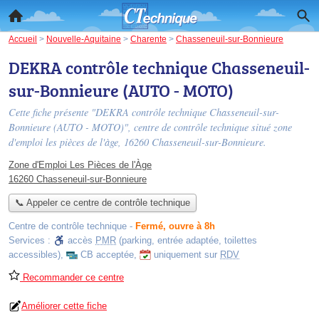
Accueil
>
Nouvelle-Aquitaine
>
Charente
>
Chasseneuil-sur-Bonnieure
DEKRA contrôle technique Chasseneuil-
sur-Bonnieure (AUTO - MOTO)
Cette fiche présente "DEKRA contrôle technique Chasseneuil-sur-
Bonnieure (AUTO - MOTO)", centre de contrôle technique situé
zone
d'emploi les pièces de l'àge
, 16260 Chasseneuil-sur-Bonnieure.
Zone d'Emploi Les Pièces de l'Àge
16260 Chasseneuil-sur-Bonnieure
📞 Appeler ce centre de contrôle technique
Centre de contrôle technique
-
Fermé, ouvre à 8h
Services :
accès
PMR
(parking, entrée adaptée, toilettes
accessibles)
,
CB acceptée
,
uniquement sur
RDV
Recommander ce centre
Améliorer cette fiche